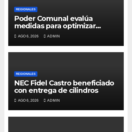
REGIONALES
Poder Comunal evalúa
medidas para optimizar
servicio de agua
AGO 6, 2026
ADMIN
REGIONALES
NEC Fidel Castro beneficiado
con entrega de cilindros
AGO 6, 2026
ADMIN