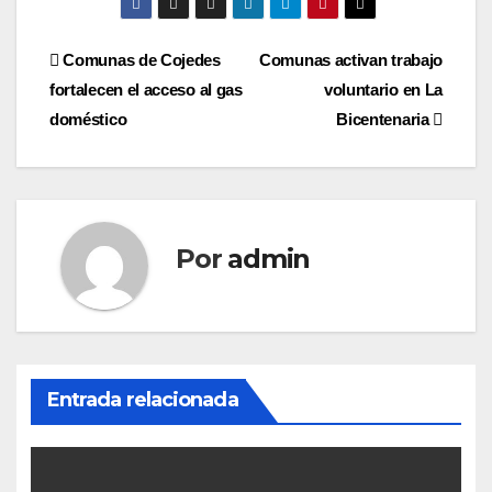
Navegación
Comunas de Cojedes
Comunas activan trabajo
fortalecen el acceso al gas
voluntario en La
de
doméstico
Bicentenaria
entradas
Por
admin
Entrada relacionada