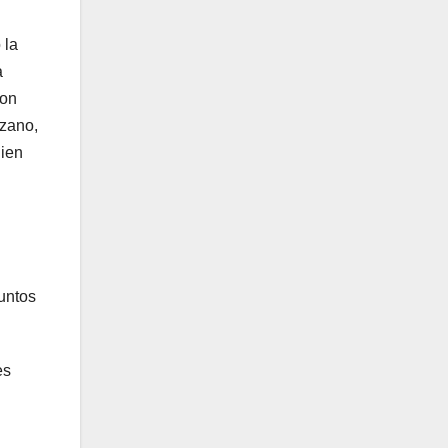
 la
a
ron
nzano,
uien
puntos
es