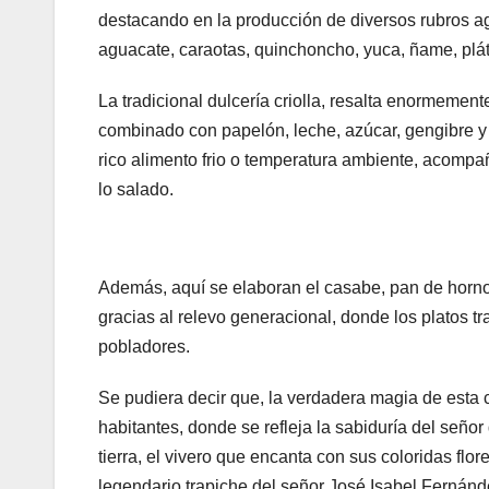
destacando en la producción de diversos rubros ag
aguacate, caraotas, quinchoncho, yuca, ñame, plát
La tradicional dulcería criolla, resalta enormemen
combinado con papelón, leche, azúcar, gengibre y
rico alimento frio o temperatura ambiente, acompa
lo salado.
Además, aquí se elaboran el casabe, pan de horno 
gracias al relevo generacional, donde los platos tra
pobladores.
Se pudiera decir que, la verdadera magia de esta 
habitantes, donde se refleja la sabiduría del seño
tierra, el vivero que encanta con sus coloridas flo
legendario trapiche del señor José Isabel Fernánd