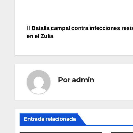
Navegación
Batalla campal contra infecciones resi
en el Zulia
de
entradas
Por
admin
Entrada relacionada