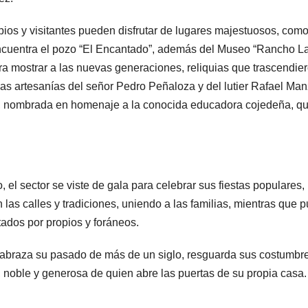
opios y visitantes pueden disfrutar de lugares majestuosos, como
encuentra el pozo “El Encantado”, además del Museo “Rancho L
ra mostrar a las nuevas generaciones, reliquias que trascendie
n las artesanías del señor Pedro Peñaloza y del lutier Rafael Ma
, nombrada en homenaje a la conocida educadora cojedeña, q
l sector se viste de gala para celebrar sus fiestas populares,
n las calles y tradiciones, uniendo a las familias, mientras que 
itados por propios y foráneos.
 abraza su pasado de más de un siglo, resguarda sus costumbr
ca, noble y generosa de quien abre las puertas de su propia casa.