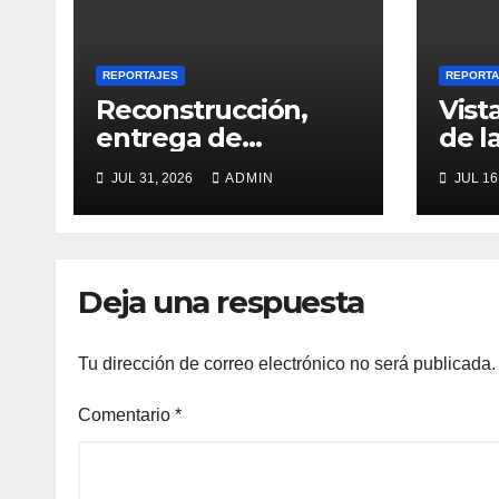
REPORTAJES
REPORTA
Reconstrucción,
Vist
entrega de
de l
viviendas y ayuda
reco
JUL 31, 2026
ADMIN
JUL 16
internacional
post
Deja una respuesta
Tu dirección de correo electrónico no será publicada.
Comentario
*