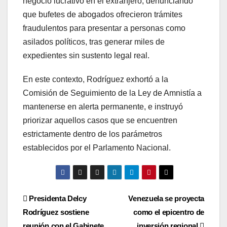
negocio lucrativo en el extranjero, denunciando
que bufetes de abogados ofrecieron trámites
fraudulentos para presentar a personas como
asilados políticos, tras generar miles de
expedientes sin sustento legal real.
En este contexto, Rodríguez exhortó a la
Comisión de Seguimiento de la Ley de Amnistía a
mantenerse en alerta permanente, e instruyó
priorizar aquellos casos que se encuentren
estrictamente dentro de los parámetros
establecidos por el Parlamento Nacional.
Navegación
Presidenta Delcy
Venezuela se proyecta
Rodríguez sostiene
como el epicentro de
de
reunión con el Gabinete
inversión regional