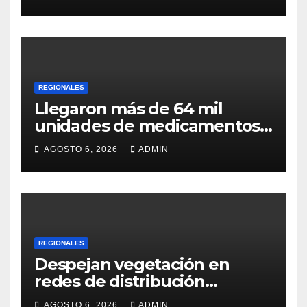
REGIONALES
Llegaron más de 64 mil
unidades de medicamentos
e insumos
AGOSTO 6, 2026
ADMIN
REGIONALES
Despejan vegetación en
redes de distribución
eléctrica
AGOSTO 6, 2026
ADMIN