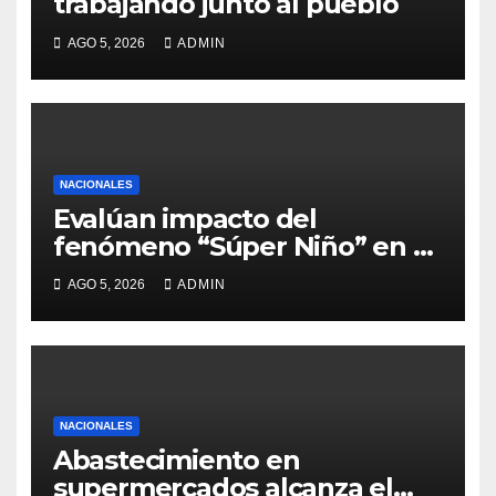
trabajando junto al pueblo
AGO 5, 2026
ADMIN
NACIONALES
Evalúan impacto del
fenómeno “Súper Niño” en el
sector agrícola
AGO 5, 2026
ADMIN
NACIONALES
Abastecimiento en
supermercados alcanza el