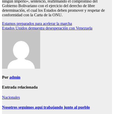
ningún imperio», sentenció, reafirmando el compromiso del
Gobierno Bolivariano con el ejercicio del derecho de libre
determinación, el cual los Estados deben promover y respetar de
conformidad con la Carta de la ONU.
Navegación
Estamos preparados para acelerar la marcha
Estados Unidos demuestra desesperación con Venezuela
de
entradas
Por
admin
Entrada relacionada
Nacionales
Nosotros seguimos aquí trabajando junto al pueblo