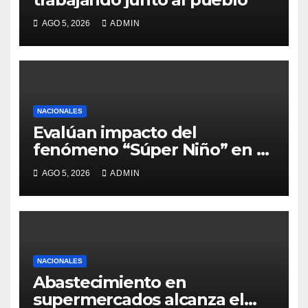
AGO 5, 2026
ADMIN
NACIONALES
Evalúan impacto del
fenómeno “Súper Niño” en el
sector agrícola
AGO 5, 2026
ADMIN
NACIONALES
Abastecimiento en
supermercados alcanza el