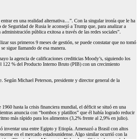
ntrar en una realidad alternativa…”. Con la singular ironía que le ha
jo de Seguridad de Rusia le aconsejó a Trump que, para analizar a
administración pública exitosa a través de las redes sociales”.
lizar sus primeros 9 meses de gestión, se puede constatar que no tomó
 se sigue llamando de esa manera.
ayo la agencia de calificaciones crediticias Moody’s, siguiendo los
 el 122 % del Producto Interno Bruto (PIB) con un crecimiento
e. Según Michael Peterson, presidente y director general de la
1960 hasta la crisis financiera mundial, el déficit se situó en una
entras anuncia con “bombos y platillos” que él había logrado reducir
 ritmo más rápido para los alimentos (3,2% frente al 2,9% en julio).
ó inventar una entre Egipto y Etiopía. Amenazó a Brasil con altos
enorme en el mercado estadounidense. Algo similar ocurrió con la