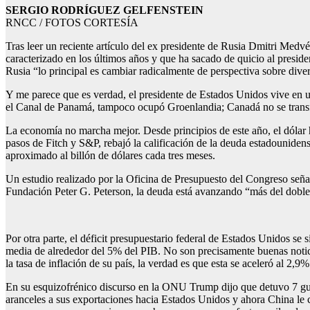
SERGIO RODRÍGUEZ GELFENSTEIN
RNCC / FOTOS CORTESÍA
Tras leer un reciente artículo del ex presidente de Rusia Dmitri Medv
caracterizado en los últimos años y que ha sacado de quicio al presid
Rusia “lo principal es cambiar radicalmente de perspectiva sobre diver
Y me parece que es verdad, el presidente de Estados Unidos vive en u
el Canal de Panamá, tampoco ocupó Groenlandia; Canadá no se transf
La economía no marcha mejor. Desde principios de este año, el dólar h
pasos de Fitch y S&P, rebajó la calificación de la deuda estadouniden
aproximado al billón de dólares cada tres meses.
Un estudio realizado por la Oficina de Presupuesto del Congreso señala
Fundación Peter G. Peterson, la deuda está avanzando “más del doble 
Por otra parte, el déficit presupuestario federal de Estados Unidos se 
media de alrededor del 5% del PIB. No son precisamente buenas notici
la tasa de inflación de su país, la verdad es que esta se aceleró al 2,
En su esquizofrénico discurso en la ONU Trump dijo que detuvo 7 guer
aranceles a sus exportaciones hacia Estados Unidos y ahora China le 