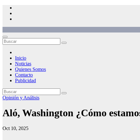
Saltar
al
contenido
Inicio
Noticias
Quienes Somos
Contacto
Publicidad
Opinión y Análisis
Aló, Washington ¿Cómo estamos
Oct 10, 2025