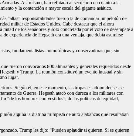
s Armadas. Así mismo, han refutado al secretario en cuanto a la
miento y la contención a mayor escala del gigante asiático.
más “altas” responsabilidades fueron la de comandar un pelotón de
toridad militar de Estados Unidos. Cabe destacar que el ahora
 la mitad de los senadores y solo concretada por el voto de desempate a
lta de experiencia de Hegseth era una ventaja, que debía asumirse
acistas, fundamentalistas. homofóbicas y conservadoras que, sin
la que fueron convocados 800 almirantes y generales requeridos desde
 Hegseth y Trump. La reunión constituyó un evento inusual y sin
smo lugar,
teriores. Según él, en este momento, las tropas estadounidenses se
artamento de Guerra, Hegseth atacó con dureza a los militares con
 fin “de los hombres con vestidos”, de las políticas de equidad,
inión alguna la diatriba trumpista de auto alabanzas que resultaban
ergonzado, Trump les dijo: “Pueden aplaudir si quieren. Si se quieren