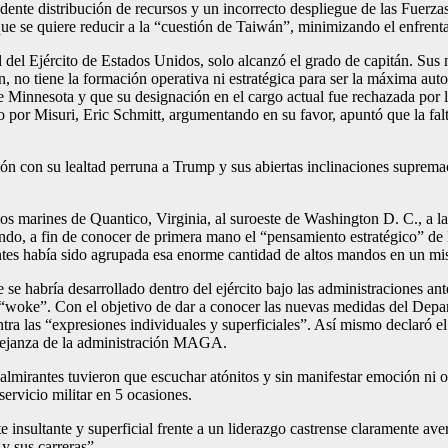
dente distribución de recursos y un incorrecto despliegue de las Fuerza
ue se quiere reducir a la “cuestión de Taiwán”, minimizando el enfrenta
el Ejército de Estados Unidos, solo alcanzó el grado de capitán. Sus 
án, no tiene la formación operativa ni estratégica para ser la máxima au
 de Minnesota y que su designación en el cargo actual fue rechazada por
no por Misuri, Eric Schmitt, argumentando en su favor, apuntó que la fa
ción con su lealtad perruna a Trump y sus abiertas inclinaciones suprem
los marines de Quantico, Virginia, al suroeste de Washington D. C., a 
undo, a fin de conocer de primera mano el “pensamiento estratégico” de
tes había sido agrupada esa enorme cantidad de altos mandos en un mi
se habría desarrollado dentro del ejército bajo las administraciones an
al “woke”. Con el objetivo de dar a conocer las nuevas medidas del Dep
tra las “expresiones individuales y superficiales”. Así mismo declaró el
emejanza de la administración MAGA.
mirantes tuvieron que escuchar atónitos y sin manifestar emoción ni op
servicio militar en 5 ocasiones.
e insultante y superficial frente a un liderazgo castrense claramente av
y sus carreras”.