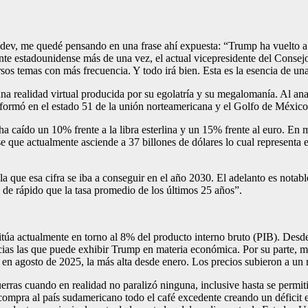
édev, me quedé pensando en una frase ahí expuesta: “Trump ha vuelto a e
ente estadounidense más de una vez, el actual vicepresidente del Conse
sos temas con más frecuencia. Y todo irá bien. Esta es la esencia de una 
na realidad virtual producida por su egolatría y su megalomanía. Al ana
ormó en el estado 51 de la unión norteamericana y el Golfo de México
a caído un 10% frente a la libra esterlina y un 15% frente al euro. En m
se que actualmente asciende a 37 billones de dólares lo cual representa
 que esa cifra se iba a conseguir en el año 2030. El adelanto es notabl
de rápido que la tasa promedio de los últimos 25 años”.
sitúa actualmente en torno al 8% del producto interno bruto (PIB). Desde 
as las que puede exhibir Trump en materia económica. Por su parte, mi
9% en agosto de 2025, la más alta desde enero. Los precios subieron a un
ras cuando en realidad no paralizó ninguna, inclusive hasta se permiti
compra al país sudamericano todo el café excedente creando un déficit 