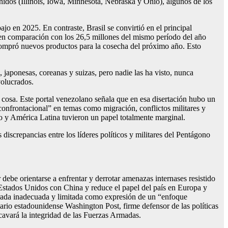
idos (Illinois, Iowa, Minnesota, Nebraska y Ohio), algunos de los
o en 2025. En contraste, Brasil se convirtió en el principal
, en comparación con los 26,5 millones del mismo período del año
 compró nuevos productos para la cosecha del próximo año. Esto
japonesas, coreanas y suizas, pero nadie las ha visto, nunca
volucrados.
 cosa. Este portal venezolano señala que en esa disertación hubo un
confrontacional” en temas como migración, conflictos militares y
smo y América Latina tuvieron un papel totalmente marginal.
 discrepancias entre los líderes políticos y militares del Pentágono
 debe orientarse a enfrentar y derrotar amenazas internases resistido
 Estados Unidos con China y reduce el papel del país en Europa y
mirada inadecuada y limitada como expresión de un “enfoque
iario estadounidense Washington Post, firme defensor de las políticas
ocavará la integridad de las Fuerzas Armadas.