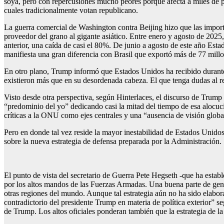
soya, pero con repercusiones mucho peores porque afecta a miles de p
cuales tradicionalmente votan republicano.
La guerra comercial de Washington contra Beijing hizo que las importa
proveedor del grano al gigante asiático. Entre enero y agosto de 202
anterior, una caída de casi el 80%. De junio a agosto de este año Es
manifiesta una gran diferencia con Brasil que exportó más de 77 mill
En otro plano, Trump informó que Estados Unidos ha recibido durante s
existieron más que en su desordenada cabeza. El que tenga dudas al r
Visto desde otra perspectiva, según Hinterlaces, el discurso de Trump
“predominio del yo” dedicando casi la mitad del tiempo de esa alocuc
críticas a la ONU como ejes centrales y una “ausencia de visión global
Pero en donde tal vez reside la mayor inestabilidad de Estados Unidos en
sobre la nueva estrategia de defensa preparada por la Administración.
El punto de vista del secretario de Guerra Pete Hegseth -que ha establ
por los altos mandos de las Fuerzas Armadas. Una buena parte de gene
otras regiones del mundo. Aunque tal estrategia aún no ha sido elabor
contradictorio del presidente Trump en materia de política exterior” s
de Trump. Los altos oficiales ponderan también que la estrategia de la