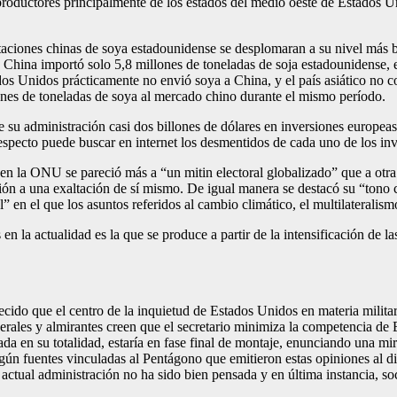
roductores principalmente de los estados del medio oeste de Estados Un
ciones chinas de soya estadounidense se desplomaran a su nivel más baj
5, China importó solo 5,8 millones de toneladas de soja estadounidense
tados Unidos prácticamente no envió soya a China, y el país asiático no
ones de toneladas de soya al mercado chino durante el mismo período.
u administración casi dos billones de dólares en inversiones europeas, 
especto puede buscar en internet los desmentidos de cada uno de los in
 en la ONU se pareció más a “un mitin electoral globalizado” que a otra
ión a una exaltación de sí mismo. De igual manera se destacó su “tono 
” en el que los asuntos referidos al cambio climático, el multilaterali
 la actualidad es la que se produce a partir de la intensificación de las
ecido que el centro de la inquietud de Estados Unidos en materia militar
rales y almirantes creen que el secretario minimiza la competencia de
ada en su totalidad, estaría en fase final de montaje, enunciando una 
egún fuentes vinculadas al Pentágono que emitieron estas opiniones al d
 actual administración no ha sido bien pensada y en última instancia, s