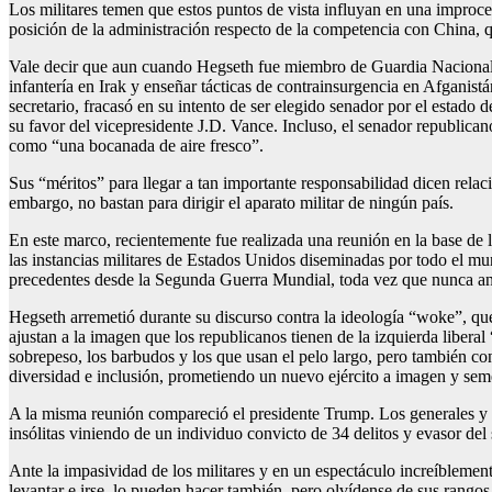
Los militares temen que estos puntos de vista influyan en una improce
posición de la administración respecto de la competencia con China, q
Vale decir que aun cuando Hegseth fue miembro de Guardia Nacional d
infantería en Irak y enseñar tácticas de contrainsurgencia en Afganist
secretario, fracasó en su intento de ser elegido senador por el estado
su favor del vicepresidente J.D. Vance. Incluso, el senador republica
como “una bocanada de aire fresco”.
Sus “méritos” para llegar a tan importante responsabilidad dicen rela
embargo, no bastan para dirigir el aparato militar de ningún país.
En este marco, recientemente fue realizada una reunión en la base de 
las instancias militares de Estados Unidos diseminadas por todo el m
precedentes desde la Segunda Guerra Mundial, toda vez que nunca an
Hegseth arremetió durante su discurso contra la ideología “woke”, que 
ajustan a la imagen que los republicanos tienen de la izquierda liber
sobrepeso, los barbudos y los que usan el pelo largo, pero también con
diversidad e inclusión, prometiendo un nuevo ejército a imagen y s
A la misma reunión compareció el presidente Trump. Los generales y al
insólitas viniendo de un individuo convicto de 34 delitos y evasor del 
Ante la impasividad de los militares y en un espectáculo increíblement
levantar e irse, lo pueden hacer también, pero olvídense de sus rangos 