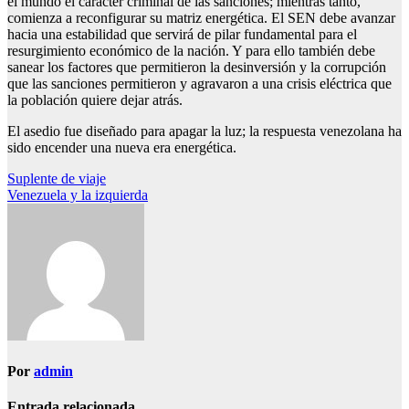
el mundo el carácter criminal de las sanciones; mientras tanto,
comienza a reconfigurar su matriz energética. El SEN debe avanzar
hacia una estabilidad que servirá de pilar fundamental para el
resurgimiento económico de la nación. Y para ello también debe
sanear los factores que permitieron la desinversión y la corrupción
que las sanciones permitieron y agravaron a una crisis eléctrica que
la población quiere dejar atrás.
El asedio fue diseñado para apagar la luz; la respuesta venezolana ha
sido encender una nueva era energética.
Navegación
Suplente de viaje
Venezuela y la izquierda
de
entradas
Por
admin
Entrada relacionada