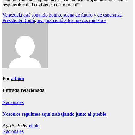
responsable de la existencia del mineral”.
Navegación
Venezuela está sonando bonito, suena de futuro y de esperanza
Presidenta Rodríguez juramentó a los nuevos ministros
de
entradas
Por
admin
Entrada relacionada
Nacionales
Nosotros seguimos aquí trabajando junto al pueblo
Ago 5, 2026
admin
Nacionales