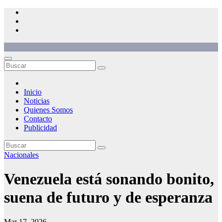
Saltar
al
contenido
Inicio
Noticias
Quienes Somos
Contacto
Publicidad
Nacionales
Venezuela está sonando bonito,
suena de futuro y de esperanza
Mar 17, 2026