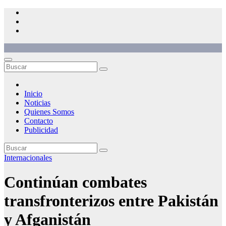
Saltar
al
contenido
Inicio
Noticias
Quienes Somos
Contacto
Publicidad
Internacionales
Continúan combates
transfronterizos entre Pakistán
y Afganistán