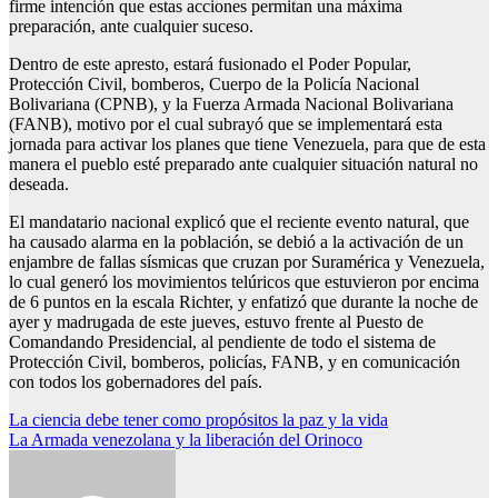
firme intención que estas acciones permitan una máxima
preparación, ante cualquier suceso.
Dentro de este apresto, estará fusionado el Poder Popular,
Protección Civil, bomberos, Cuerpo de la Policía Nacional
Bolivariana (CPNB), y la Fuerza Armada Nacional Bolivariana
(FANB), motivo por el cual subrayó que se implementará esta
jornada para activar los planes que tiene Venezuela, para que de esta
manera el pueblo esté preparado ante cualquier situación natural no
deseada.
El mandatario nacional explicó que el reciente evento natural, que
ha causado alarma en la población, se debió a la activación de un
enjambre de fallas sísmicas que cruzan por Suramérica y Venezuela,
lo cual generó los movimientos telúricos que estuvieron por encima
de 6 puntos en la escala Richter, y enfatizó que durante la noche de
ayer y madrugada de este jueves, estuvo frente al Puesto de
Comandando Presidencial, al pendiente de todo el sistema de
Protección Civil, bomberos, policías, FANB, y en comunicación
con todos los gobernadores del país.
Navegación
La ciencia debe tener como propósitos la paz y la vida
La Armada venezolana y la liberación del Orinoco
de
entradas