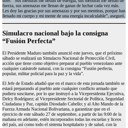
libre. “Sus mentiras me llenan de energía, sus mentiras me llenan de
fuerza, sus amenazas me llenan de ganas de luchar cada vez más.
Les doy las gracias por sus amenazas y por sus mentiras, porque han
llenado mi cuerpo y mi mente de una energía incalculable”, aseguró.
Simulacro nacional bajo la consigna
“Fusión Perfecta”
El Presidente Maduro también anunció este jueves, que el próximo
sábado se realizará un Simulacro Nacional de Protección Civil,
acción que tiene como objetivo preparar al pueblo venezolano ante
cualquier catástrofe natural, con la consigna “Fusión perfecta,
popular, militar policial para la paz y la vida”.
El Jefe de Estado añadió que en el marco de esta jornada también se
estará preparando al pueblo ante cualquier conflicto armado que
pudiera suscitarse, por lo que instruyó a la Vicepresidenta Ejecutiva,
Delcy Rodríguez; al Vicepresidente Sectorial de Política, Seguridad
Ciudadana y Paz, capitán Diosdado Cabello; y al Alto Mando de la
Fuerza Armada Nacional Bolivariana, a garantizar que en el
ejercicio de este sábado 27 de septiembre, a partir de las 9:00 de la
mañana en adelante, estén incorporados todas las escuelas y liceos
del país, así como todo el sistema hospitalario y de salud, con la