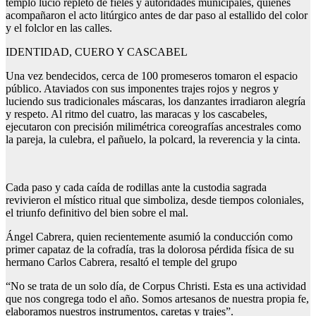
templo lució repleto de fieles y autoridades municipales, quienes
acompañaron el acto litúrgico antes de dar paso al estallido del color
y el folclor en las calles.
IDENTIDAD, CUERO Y CASCABEL
Una vez bendecidos, cerca de 100 promeseros tomaron el espacio
público. Ataviados con sus imponentes trajes rojos y negros y
luciendo sus tradicionales máscaras, los danzantes irradiaron alegría
y respeto. Al ritmo del cuatro, las maracas y los cascabeles,
ejecutaron con precisión milimétrica coreografías ancestrales como
la pareja, la culebra, el pañuelo, la polcard, la reverencia y la cinta.
Cada paso y cada caída de rodillas ante la custodia sagrada
revivieron el místico ritual que simboliza, desde tiempos coloniales,
el triunfo definitivo del bien sobre el mal.
Ángel Cabrera, quien recientemente asumió la conducción como
primer capataz de la cofradía, tras la dolorosa pérdida física de su
hermano Carlos Cabrera, resaltó el temple del grupo
“No se trata de un solo día, de Corpus Christi. Esta es una actividad
que nos congrega todo el año. Somos artesanos de nuestra propia fe,
elaboramos nuestros instrumentos, caretas y trajes”.