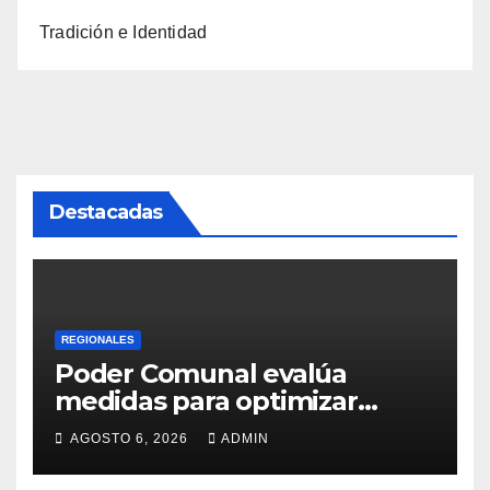
Tradición e Identidad
Destacadas
REGIONALES
Poder Comunal evalúa
medidas para optimizar
servicio de agua
AGOSTO 6, 2026
ADMIN