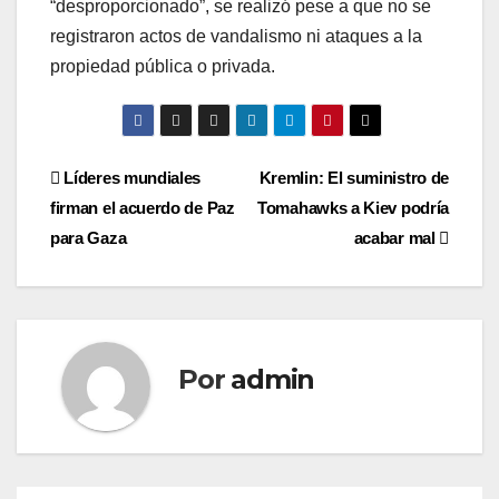
“desproporcionado”, se realizó pese a que no se
registraron actos de vandalismo ni ataques a la
propiedad pública o privada.
Navegación
Líderes mundiales
Kremlin: El suministro de
firman el acuerdo de Paz
Tomahawks a Kiev podría
de
para Gaza
acabar mal
entradas
Por
admin