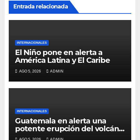
Entrada relacionada
INTERNACIONALES
El Niño pone en alerta a
América Latina y El Caribe
AGO 5, 2026
ADMIN
INTERNACIONALES
Guatemala en alerta una
potente erupción del volcán
de Fuego
AGO 5, 2026
ADMIN