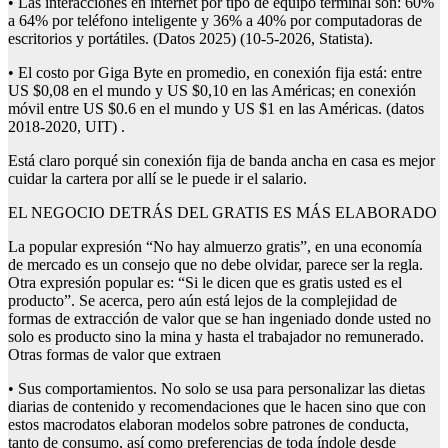
• Las interacciones en internet por tipo de equipo terminal son: 60%
a 64% por teléfono inteligente y 36% a 40% por computadoras de
escritorios y portátiles. (Datos 2025) (10-5-2026, Statista).
• El costo por Giga Byte en promedio, en conexión fija está: entre
US $0,08 en el mundo y US $0,10 en las Américas; en conexión
móvil entre US $0.6 en el mundo y US $1 en las Américas. (datos
2018-2020, UIT) .
Está claro porqué sin conexión fija de banda ancha en casa es mejor
cuidar la cartera por allí se le puede ir el salario.
EL NEGOCIO DETRÁS DEL GRATIS ES MÁS ELABORADO
La popular expresión “No hay almuerzo gratis”, en una economía
de mercado es un consejo que no debe olvidar, parece ser la regla.
Otra expresión popular es: “Si le dicen que es gratis usted es el
producto”. Se acerca, pero aún está lejos de la complejidad de
formas de extracción de valor que se han ingeniado donde usted no
solo es producto sino la mina y hasta el trabajador no remunerado.
Otras formas de valor que extraen
• Sus comportamientos. No solo se usa para personalizar las dietas
diarias de contenido y recomendaciones que le hacen sino que con
estos macrodatos elaboran modelos sobre patrones de conducta,
tanto de consumo, así como preferencias de toda índole desde