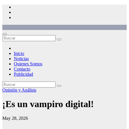
Saltar
al
contenido
Inicio
Noticias
Quienes Somos
Contacto
Publicidad
Opinión y Análisis
¡Es un vampiro digital!
May 28, 2026