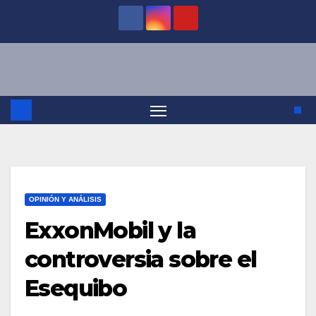
Saltar
al
contenido
OPINIÓN Y ANÁLISIS
ExxonMobil y la
controversia sobre el
Esequibo