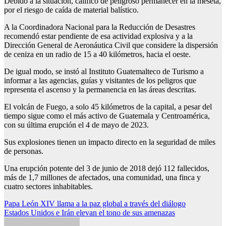
Debido a la situación, calificó de peligroso permanecer en la meseta,
por el riesgo de caída de material balístico.
A la Coordinadora Nacional para la Reducción de Desastres
recomendó estar pendiente de esa actividad explosiva y a la
Dirección General de Aeronáutica Civil que considere la dispersión
de ceniza en un radio de 15 a 40 kilómetros, hacia el oeste.
De igual modo, se instó al Instituto Guatemalteco de Turismo a
informar a las agencias, guías y visitantes de los peligros que
representa el ascenso y la permanencia en las áreas descritas.
El volcán de Fuego, a solo 45 kilómetros de la capital, a pesar del
tiempo sigue como el más activo de Guatemala y Centroamérica,
con su última erupción el 4 de mayo de 2023.
Sus explosiones tienen un impacto directo en la seguridad de miles
de personas.
Una erupción potente del 3 de junio de 2018 dejó 112 fallecidos,
más de 1,7 millones de afectados, una comunidad, una finca y
cuatro sectores inhabitables.
Navegación
Papa León XIV llama a la paz global a través del diálogo
Estados Unidos e Irán elevan el tono de sus amenazas
de