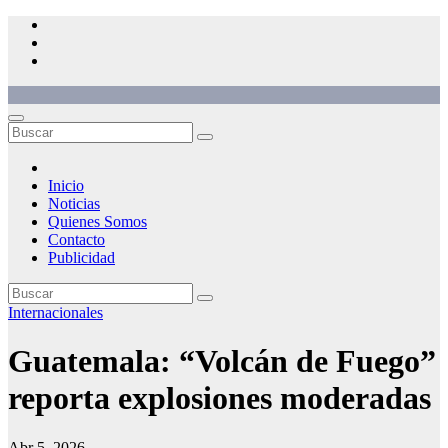
Saltar
al
contenido
Inicio
Noticias
Quienes Somos
Contacto
Publicidad
Internacionales
Guatemala: “Volcán de Fuego”
reporta explosiones moderadas
Abr 5, 2026