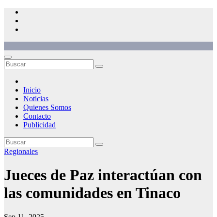
Saltar
al
contenido
Inicio
Noticias
Quienes Somos
Contacto
Publicidad
Regionales
Jueces de Paz interactúan con
las comunidades en Tinaco
Sep 11, 2025