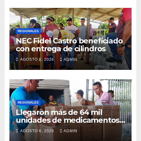
REGIONALES
NEC Fidel Castro beneficiado
con entrega de cilindros
AGOSTO 6, 2026
ADMIN
REGIONALES
Llegaron más de 64 mil
unidades de medicamentos
e insumos
AGOSTO 6, 2026
ADMIN