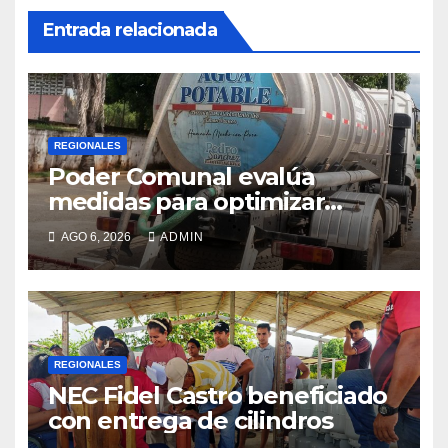
Entrada relacionada
REGIONALES
Poder Comunal evalúa
medidas para optimizar
servicio de agua
AGO 6, 2026
ADMIN
REGIONALES
NEC Fidel Castro beneficiado
con entrega de cilindros