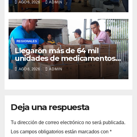
AGO 6, 2026
ADMIN
REGIONALES
Llegaron más de 64 mil
unidades de medicamentos e
insumos
AGO 6, 2026
ADMIN
Deja una respuesta
Tu dirección de correo electrónico no será publicada.
Los campos obligatorios están marcados con
*