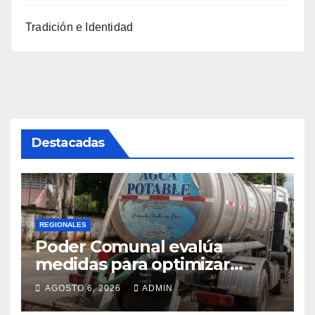
Tradición e Identidad
Destacadas
REGIONALES
Poder Comunal evalúa
medidas para optimizar
servicio de agua
AGOSTO 6, 2026
ADMIN