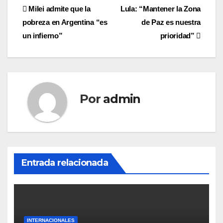
Navegación
Milei admite que la
Lula: “Mantener la Zona
pobreza en Argentina “es
de Paz es nuestra
de
un infierno”
prioridad”
entradas
Por
admin
Entrada relacionada
INTERNACIONALES