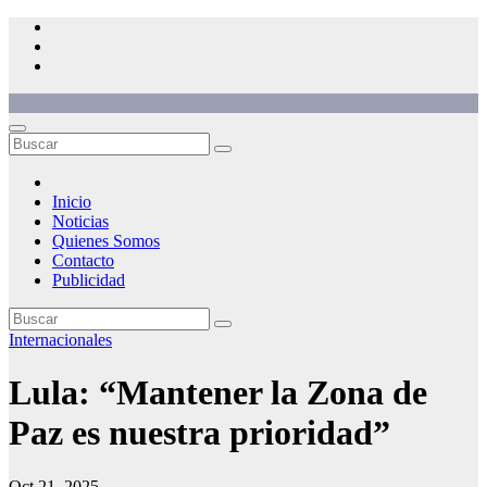
Saltar
al
contenido
Inicio
Noticias
Quienes Somos
Contacto
Publicidad
Internacionales
Lula: “Mantener la Zona de
Paz es nuestra prioridad”
Oct 21, 2025