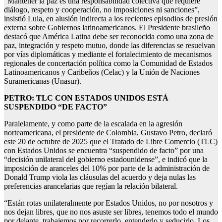
“Mantener la paz es una responsabilidad colectiva que requiere
diálogo, respeto y cooperación, no imposiciones ni sanciones”,
insistió Lula, en alusión indirecta a los recientes episodios de presión
externa sobre Gobiernos latinoamericanos. El Presidente brasileño
destacó que América Latina debe ser reconocida como una zona de
paz, integración y respeto mutuo, donde las diferencias se resuelvan
por vías diplomáticas y mediante el fortalecimiento de mecanismos
regionales de concertación política como la Comunidad de Estados
Latinoamericanos y Caribeños (Celac) y la Unión de Naciones
Suramericanas (Unasur).
PETRO: TLC CON ESTADOS UNIDOS ESTÁ
SUSPENDIDO “DE FACTO”
Paralelamente, y como parte de la escalada en la agresión
norteamericana, el presidente de Colombia, Gustavo Petro, declaró
este 20 de octubre de 2025 que el Tratado de Libre Comercio (TLC)
con Estados Unidos se encuentra “suspendido de facto” por una
“decisión unilateral del gobierno estadounidense”, e indicó que la
imposición de aranceles del 10% por parte de la administración de
Donald Trump viola las cláusulas del acuerdo y deja nulas las
preferencias arancelarias que regían la relación bilateral.
“Están rotas unilateralmente por Estados Unidos, no por nosotros y
nos dejan libres, que no nos asuste ser libres, tenemos todo el mundo
por delante, trabajemos por recorrerlo, entenderlo y seducirlo. Los