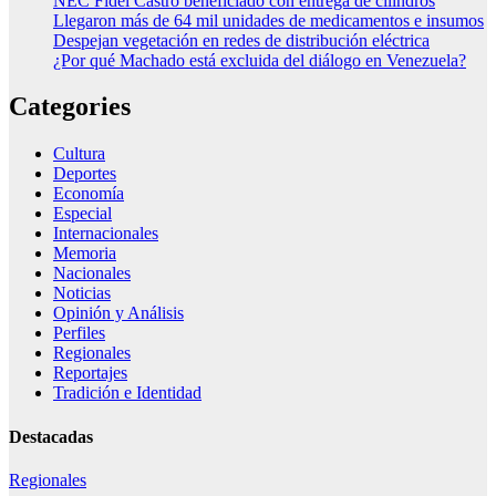
NEC Fidel Castro beneficiado con entrega de cilindros
Llegaron más de 64 mil unidades de medicamentos e insumos
Despejan vegetación en redes de distribución eléctrica
¿Por qué Machado está excluida del diálogo en Venezuela?
Categories
Cultura
Deportes
Economía
Especial
Internacionales
Memoria
Nacionales
Noticias
Opinión y Análisis
Perfiles
Regionales
Reportajes
Tradición e Identidad
Destacadas
Regionales