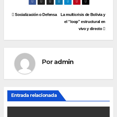
Navegación
Socialización o Defensa
La multicrisis de Bolivia y
el “loop” estructural en
de
vivo y directo
entradas
Por
admin
Entrada relacionada