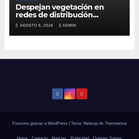
Despejan vegetación en
redes de distribución
eléctrica
AGOSTO 6, 2026
ADMIN
Funciona gracias a WordPress
|
Tema: Newsup de
Themeansar
Home
Contacto
Noticias
Publicidad
Quienes Somos