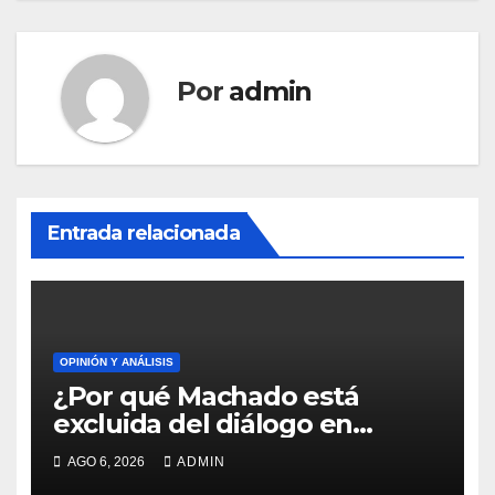
entradas
Por
admin
Entrada relacionada
OPINIÓN Y ANÁLISIS
¿Por qué Machado está
excluida del diálogo en
Venezuela?
AGO 6, 2026
ADMIN