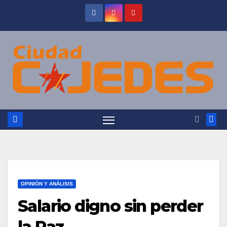
Saltar
al
contenido
OPINIÓN Y ANÁLISIS
Salario digno sin perder
la Paz