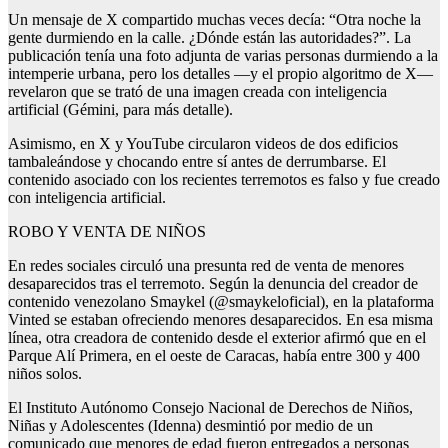
Un mensaje de X compartido muchas veces decía: “Otra noche la
gente durmiendo en la calle. ¿Dónde están las autoridades?”. La
publicación tenía una foto adjunta de varias personas durmiendo a la
intemperie urbana, pero los detalles —y el propio algoritmo de X—
revelaron que se trató de una imagen creada con inteligencia
artificial (Gémini, para más detalle).
Asimismo, en X y YouTube circularon videos de dos edificios
tambaleándose y chocando entre sí antes de derrumbarse. El
contenido asociado con los recientes terremotos es falso y fue creado
con inteligencia artificial.
ROBO Y VENTA DE NIÑOS
En redes sociales circuló una presunta red de venta de menores
desaparecidos tras el terremoto. Según la denuncia del creador de
contenido venezolano Smaykel (@smaykeloficial), en la plataforma
Vinted se estaban ofreciendo menores desaparecidos. En esa misma
línea, otra creadora de contenido desde el exterior afirmó que en el
Parque Alí Primera, en el oeste de Caracas, había entre 300 y 400
niños solos.
El Instituto Autónomo Consejo Nacional de Derechos de Niños,
Niñas y Adolescentes (Idenna) desmintió por medio de un
comunicado que menores de edad fueron entregados a personas