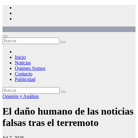
Saltar
al
contenido
Inicio
Noticias
Quienes Somos
Contacto
Publicidad
Opinión y Análisis
El daño humano de las noticias
falsas tras el terremoto
Jul 7, 2026