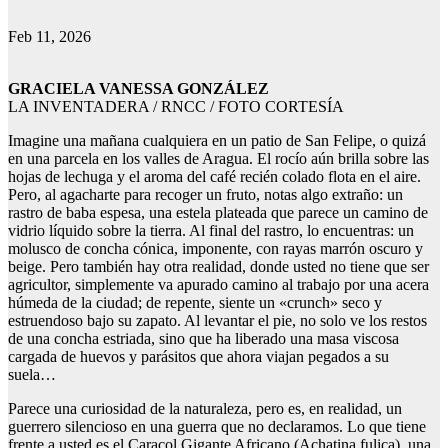
Feb 11, 2026
GRACIELA VANESSA GONZÁLEZ
LA INVENTADERA / RNCC / FOTO CORTESÍA
Imagine una mañana cualquiera en un patio de San Felipe, o quizá
en una parcela en los valles de Aragua. El rocío aún brilla sobre las
hojas de lechuga y el aroma del café recién colado flota en el aire.
Pero, al agacharte para recoger un fruto, notas algo extraño: un
rastro de baba espesa, una estela plateada que parece un camino de
vidrio líquido sobre la tierra. Al final del rastro, lo encuentras: un
molusco de concha cónica, imponente, con rayas marrón oscuro y
beige. Pero también hay otra realidad, donde usted no tiene que ser
agricultor, simplemente va apurado camino al trabajo por una acera
húmeda de la ciudad; de repente, siente un «crunch» seco y
estruendoso bajo su zapato. Al levantar el pie, no solo ve los restos
de una concha estriada, sino que ha liberado una masa viscosa
cargada de huevos y parásitos que ahora viajan pegados a su
suela…
Parece una curiosidad de la naturaleza, pero es, en realidad, un
guerrero silencioso en una guerra que no declaramos. Lo que tiene
frente a usted es el Caracol Gigante Africano (Achatina fulica), una