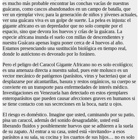
es mucho más probable encontrar las conchas vacías de nuestras
guácaras, como cascos abandonados en un campo de batalla, que
ver un ejemplar vivo; para la generación de niños y jóvenes actuales,
ver una guácara viva es un golpe de suerte. La pelea es injusta: el
gigante africano es un depredador que no solo compite por el
espacio, sino que devora los huevos y crías de la guácara. La
especie africana inunda el suelo con millas de descendientes y
nuestra Guácara apenas logra poner cerca de 4 huevos al año.
Estamos presenciando una sustitución biológica en tiempo real,
donde lo autóctono es devorado por lo foráneo.
Pero el peligro del Caracol Gigante Africano no es solo ecológico;
es una amenaza directa a nuestra salud, pues este molusco es un
vector mecánico de patógenos (parásitos, virus y bacterias) que al
desplazarse por alcantarillas, basura y restos orgánicos, su cuerpo se
convierte en un transporte para enfermedades de interés médico.
Investigaciones en Venezuela han detectado en estos ejemplares
enteroparásitos que pueden causar afecciones graves en humanos si
se tiene contacto con sus secreciones en la boca, nariz u ojos.
El riesgo es doméstico. Imagine que usted, caminando por su patio,
pisa un caracol, además del sonido desagradable, usted está
liberando fluidos y posiblemente huevos que se adhieren a la suela
de su zapato. Al entrar a su casa, usted está «invitando» a esos
parásitos a su sala, su cocina y los cuartos de sus hijos… no es solo