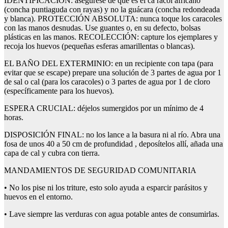
IDENTIFICACIÓN: asegúrese de que es el ca racol africano
(concha puntiaguda con rayas) y no la guácara (concha redondeada
y blanca). PROTECCIÓN ABSOLUTA: nunca toque los caracoles
con las manos desnudas. Use guantes o, en su defecto, bolsas
plásticas en las manos. RECOLECCIÓN: capture los ejemplares y
recoja los huevos (pequeñas esferas amarillentas o blancas).
EL BAÑO DEL EXTERMINIO: en un recipiente con tapa (para
evitar que se escape) prepare una solución de 3 partes de agua por 1
de sal o cal (para los caracoles) o 3 partes de agua por 1 de cloro
(específicamente para los huevos).
ESPERA CRUCIAL: déjelos sumergidos por un mínimo de 4
horas.
DISPOSICIÓN FINAL: no los lance a la basura ni al río. Abra una
fosa de unos 40 a 50 cm de profundidad , deposítelos allí, añada una
capa de cal y cubra con tierra.
MANDAMIENTOS DE SEGURIDAD COMUNITARIA
• No los pise ni los triture, esto solo ayuda a esparcir parásitos y
huevos en el entorno.
• Lave siempre las verduras con agua potable antes de consumirlas.