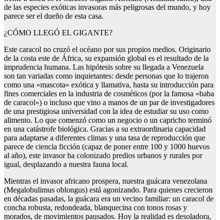
de las especies exóticas invasoras más peligrosas del mundo, y hoy
parece ser el dueño de esta casa.
¿CÓMO LLEGÓ EL GIGANTE?
Este caracol no cruzó el océano por sus propios medios. Originario
de la costa este de África, su expansión global es el resultado de la
imprudencia humana. Las hipótesis sobre su llegada a Venezuela
son tan variadas como inquietantes: desde personas que lo trajeron
como una «mascota» exótica y llamativa, hasta su introducción para
fines comerciales en la industria de cosméticos (por la famosa «baba
de caracol») o incluso que vino a manos de un par de investigadores
de una prestigiosa universidad con la idea de estudiar su uso como
alimento. Lo que comenzó como un negocio o un capricho terminó
en una catástrofe biológica. Gracias a su extraordinaria capacidad
para adaptarse a diferentes climas y una tasa de reproducción que
parece de ciencia ficción (capaz de poner entre 100 y 1000 huevos
al año), este invasor ha colonizado predios urbanos y rurales por
igual, desplazando a nuestra fauna local.
Mientras el invasor africano prospera, nuestra guácara venezolana
(Megalobulimus oblongus) está agonizando. Para quienes crecieron
en décadas pasadas, la guácara era un vecino familiar: un caracol de
concha robusta, redondeada, blanquecina con tonos rosas y
morados, de movimientos pausados. Hoy la realidad es desoladora,