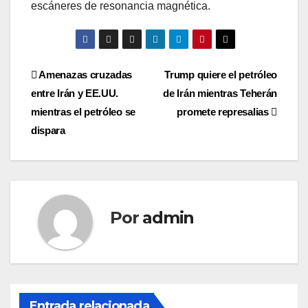
escáneres de resonancia magnética.
Navegación
Amenazas cruzadas
Trump quiere el petróleo
entre Irán y EE.UU.
de Irán mientras Teherán
de
mientras el petróleo se
promete represalias
entradas
dispara
Por
admin
Entrada relacionada