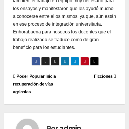
también, el trabajo en equipo muy necesario para
los ensayos y manifestaron que les ayudó mucho
a conocerse entre ellos mismos, ya que, aún están
en ese proceso de integración universitaria.
Enhorabuena para nosotros los docentes que el
trabajo realizado se traduce como de gran
beneficio para los estudiantes.
Navegación
Poder Popular inicia
Ficciones
recuperación de vías
de
agrícolas
entradas
Por
admin