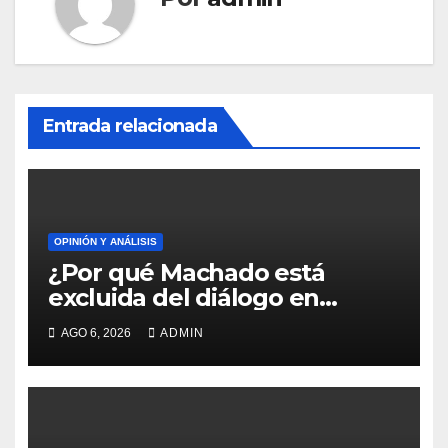
Entrada relacionada
OPINIÓN Y ANÁLISIS
¿Por qué Machado está
excluida del diálogo en
Venezuela?
AGO 6, 2026
ADMIN